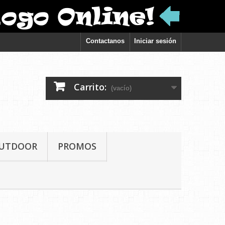
Contactanos
Iniciar sesión
Carrito:
(vacío)
UTDOOR
PROMOS