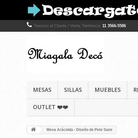
Servicio al Cliente / Venta Telefónica:
11 3566-5586
MESAS
SILLAS
MUEBLES
R
OUTLET ❤️❤️
Mesa Arácnida - Diseño de Pete Sans