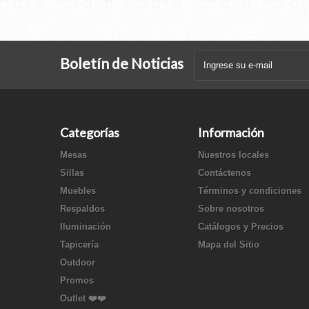
Boletín de Noticias
Categorías
Información
Mesas
Nuestros locales
Sillas
Contáctenos
Muebles
Términos y condiciones
Respaldos
Sobre nosotros
Iluminación
Catálogos y Precios
Tapicería
Mapa del Sitio
Outdoor
Promos
Outlet ❤️❤️