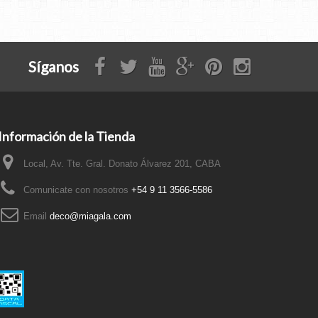
Síganos
Información de la Tienda
Local, Av. Tte. Gral. Donato Álvarez 201, CABA
Comunicate con nosotros
+54 9 11 3566-5586
Email
deco@miagala.com