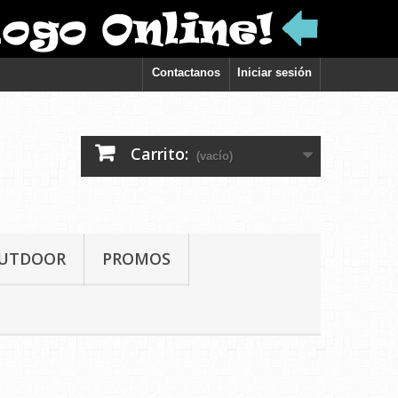
Contactanos
Iniciar sesión
Carrito:
(vacío)
UTDOOR
PROMOS