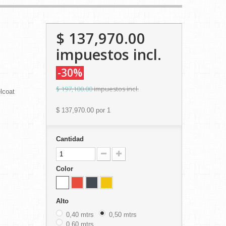
$ 137,970.00
impuestos incl.
-30%
$ 197,100.00
impuestos incl.
elcoat
$ 137,970.00
por 1
Cantidad
Color
Alto
0,40 mtrs
0,50 mtrs
0,60 mtrs