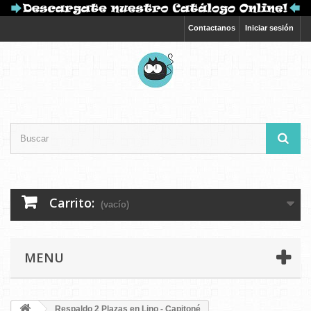
Contactanos
Iniciar sesión
Carrito:
(vacío)
MENU
Respaldo 2 Plazas en Lino - Capitoné